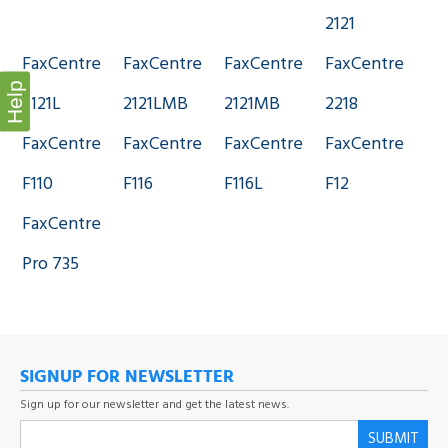
2121
FaxCentre
FaxCentre
FaxCentre
FaxCentre
Help
2121L
2121LMB
2121MB
2218
FaxCentre
FaxCentre
FaxCentre
FaxCentre
F110
F116
F116L
F12
FaxCentre
Pro 735
SIGNUP FOR NEWSLETTER
Sign up for our newsletter and get the latest news.
SUBMIT