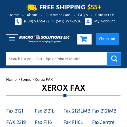
FREE SHIPPING
$55+
Home
About
Customer Care
FAQ’s
Contact Us
(800) 537-5432
or
(503) 394-2526
My Account
Checkout
TOGGLE NAVIGATION
Home
>
Series
>
Xerox FAX
XEROX FAX
Fax 2121
Fax 2121L
Fax 2121LMB
Fax 2121MB
FAX 2218
Fax F116
Fax F116L
FaxCentre