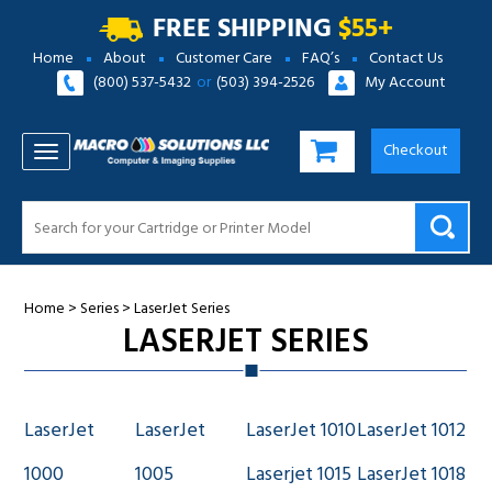
FREE SHIPPING
$55+
Home
About
Customer Care
FAQ’s
Contact Us
(800) 537-5432
or
(503) 394-2526
My Account
Checkout
TOGGLE NAVIGATION
Home
>
Series
>
LaserJet Series
LASERJET SERIES
LaserJet
LaserJet
LaserJet 1010
LaserJet 1012
1000
1005
Laserjet 1015
LaserJet 1018